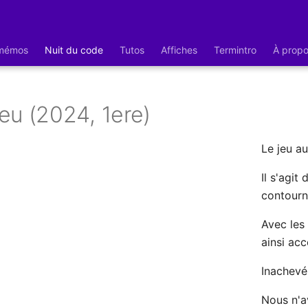
 mémos
Nuit du code
Tutos
Affiches
Termintro
À prop
eu (2024, 1ere)
Le jeu au
Il s'agit
contourn
Avec les
ainsi acc
Inachevé 
Nous n'a